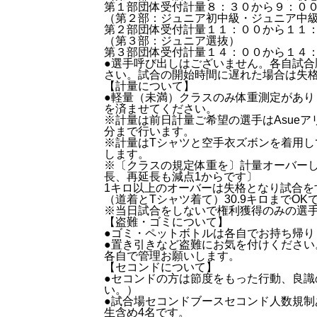
第１部団体受付計量８：３０から９：０
（第２部：ジュニア初中級・ジュニア中
第２部団体受付計量１１：００から１１：
（第３部：ジュニア選抜）
第３部団体受付計量１４：００から１４
●選手呼び出しはございません。各自試
さい。試合の開始時間に遅れた場合は失
【計量について】
●軽量（未満）クラスのみ体重測定があ
を済ませてください。
※計量は前日計量ご希望の選手はAsue
分まで行います。
※計量はTシャツと空手衣ズボンを着用し
します。
※〔クラスの規定体重を〕計量オーバーし
長、再延長も減点1からです〕
1キロ以上のオーバーは失格となり試合を
（道着とTシャツ着て）30.9キロまでOK
※当日試合をしないで権利獲得のみの選
【盗難・ゴミについて】
●ゴミ・ペットボトルは各自でお持ち帰り
●置き引きなど盗難にお気を付けくださ
各自で管理お願いします。
【セコンドについて】
●セコンドの方は節度をもった行動、良
い。）
●試合場セコンドブースセコンド人数規
生含め4名です。