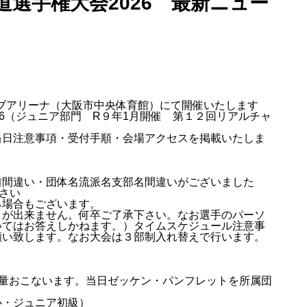
道選手権大会2026 最新ニュー
ナサブアリーナ（大阪市中央体育館）にて開催いたします
26（ジュニア部門 R９年1月開催 第１２回リアルチャ
当日注意事項・受付手順・会場アクセスを掲載いたしま
前間違い・団体名流派名支部名間違いがございました
さい
る場合もございます。
とが出来ません。何卒ご了承下さい。なお選手のパーソ
いてはお答えしかねます。）タイムスケジュール注意事
願い致します。なお大会は３部制入れ替えで行います。
計量おこないます。当日ゼッケン・パンフレットを所属団
心・ジュニア初級）