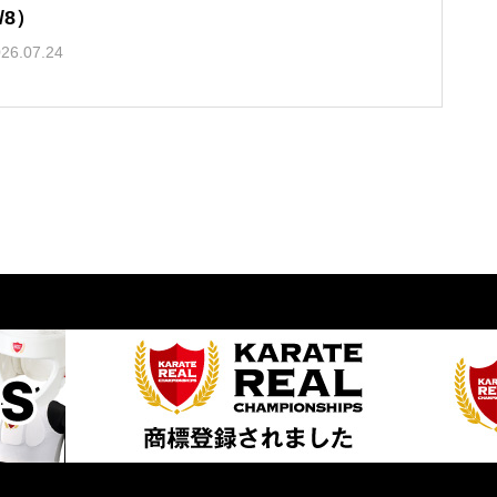
1/8）
26.07.24