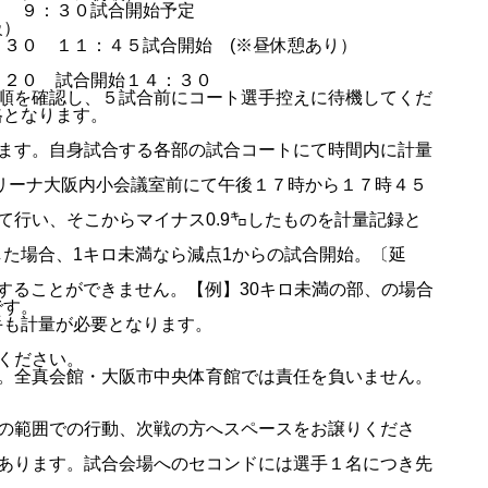
０ ９：３０試合開始予定
級）
３０ １１：４５試合開始 (※昼休憩あり）
：２０ 試合開始１４：３０
合順を確認し、５試合前にコート選手控えに待機してくだ
格となります。
ります。自身試合する各部の試合コートにて時間内に計量
アリーナ大阪内小会議室前にて午後１７時から１７時４５
て行い、そこからマイナス0.9㌔したものを計量記録と
た場合、1キロ未満なら減点1からの試合開始。〔延
することができません。【例】30キロ未満の部、の場合
です。
手も計量が必要となります。
ください。
い。全真会館・大阪市中央体育館では責任を負いません。
識の範囲での行動、次戦の方へスペースをお譲りくださ
制あります。試合会場へのセコンドには選手１名につき先