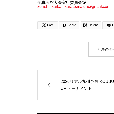
全真会館大会実行委員会宛
zenshinkaikan.karate.match@gmail.com



Post
Share
Hatena
L
記事のタ
2026リアル九州予選‐KOUBU

UP トーナメント