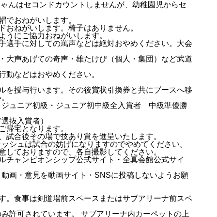
ちゃんはセコンドカウントしませんが、幼稚園児からセ
帽でおねがいします。
ドおねがいします。椅子はありません。
ようにご協力おねがいします。
相手選手に対しての罵声などは絶対おやめください。大会
び・大声あげての奇声・雄たけび（個人・集団）など武道
・行動などはおやめください。
ダルを授与行います。その後賞状引換券と共にブースへ移
い。
・ジュニア初級・ジュニア初中級全入賞者 中級準優勝
ア選抜入賞者）
ご帰宅となります。
と、試合後その場で技あり賞を進呈いたします。
ラッシュは試合の妨げになりますのでやめてください。
用意しておりますので、各自撮影してください。
アルチャンピオンシップ公式サイト・全真会館公式サイ
動画・意見を動画サイト・SNSに投稿しないようお願
です。食事は剣道場前スペースまたはサブアリーナ前スペ
み許可されています。 サブアリーナ内カーペットの上