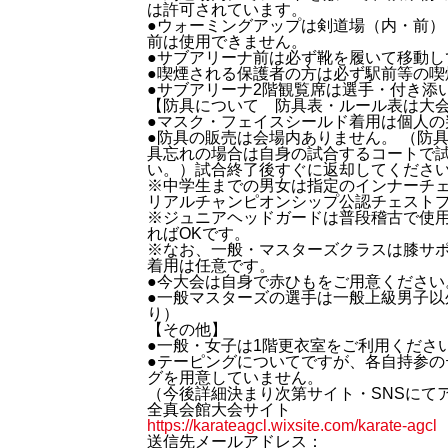
は許可されています。
●ウォーミングアップは剣道場（内・前
前は使用できません。
●サブアリーナ前は必ず靴を履いて移動し
●喫煙される保護者の方は必ず駅前等の
●サブアリーナ2階観覧席は選手・付き添
【防具について 防具表・ルール表は大
●マスク・フェイスシールド着用は個
●防具の販売は会場内ありません。 （防
具忘れの場合は自身の試合するコートで
い。）試合終了後すぐに返却してくださ
※中学生までの男女は指定のインナーチェス
リアルチャンピオンシップ公認チェスト
※ジュニアヘッドガードは普段稽古で使
ればOKです。
※なお、一般・マスターズクラスは膝サ
着用は任意です。
●今大会は自身で赤ひもをご用意ください
●一般マスターズの選手は一般上級男子
り）
【その他】
●一般・女子は1階更衣室をご利用くださ
●テーピングについてですが、各自持参
グを用意していません。
（今後詳細決まり次第サイト・SNSにて
全真会館大会サイト
https://karateagcl.wixsite.com/karate-agcl
送信先メールアドレス：