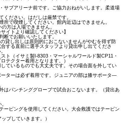
）・サブアリーナ前です。ご協力おねがいします。柔道場
てください。はだしは厳禁です。
喫煙所で喫煙してください。館内近辺はできません。
いの方は入場できません。
会サイトより確認してください】
人の判断でお願いいたします。
具の貸し出しは原則的におこないませんがやむを得ず防
試合する直前に選手スタッフより貸出申し出てくださ
い。
ト（イサミ製l-8303・マーシャルワールド製CP11・
プロテクター着用となります。）
用しているものでも大丈夫です。その場合面を外してい
ポーターは必ず着用です。ジュニアの部は膝サポータ―
。
以外はパンチンググローブで試合おこないます。（貸出あ
い。
のテーピングを使用してください。大会救護ではテーピン
アップしていきます。）