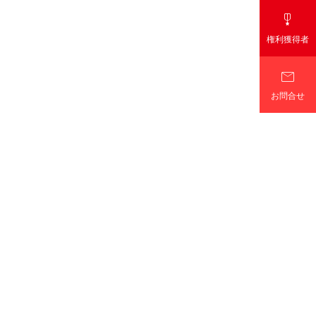

権利獲得者

お問合せ