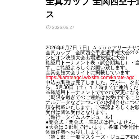
全真カップ 全関西空手
ス
2026.05.27
2026年6月7日（日）Ａｓｕｅアリー
全真カップ 全関西空手道選手権大会20
ンピオン決勝大会出場選抜指定大会）
確認用トーナメント表（試合順無し）・
す。ご確認よろしくお願い致します。
全真会館大会サイトに掲載しています
https://karateagcl.wixsite.com/karate-agcl
申込み調整は完了しました。万が一、名
ら、5月30日（土）１７時までに連絡くだ
※確認用トーナメントですので変更にな
（期限を過ぎてのご連絡はお受けするこ
ナルデータなどについてのお問合せにつ
項を掲載いたします。ご確認よろしくお
受付は団体受付となります。
【進行・タイムスケジュール】
●開会式・閉会式・表彰式は行いません。
●大会は３部制で行います。各部で受付
体責任者へお渡しします。
（第１部：一般マスターズ・ジュニア初