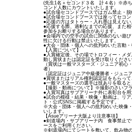
(先生1名＋セコンド３名 計４名）※赤
コンド人数にカウントいたします。
●試合場セコンドブースではガム禁止・脱
●試合場セコンドブースでは座ってセコン
●応援の方はタトゥー・入れ墨は見えない
●応援する際、過剰なまでの応援、また
参加をお断りする場合があります。
●会場内での空手の試合に関係のない遊
性に欠ける行動は禁止いたします。
●大会・団体・個人への批判めいた言動
【入賞について】
●入賞確定後、その場でトロフィー・メ
動し賞状または認定証を受け取りくださ
（賞状は一般マスターズ・ジュニア初心
者）
（認定証はジュニア中級優勝者・ジュニ
●賞状またはリアル権利認定証をもらって
●一般マスターズの選手は技ありを取る
【撮影・動画について】※撮影のさいフ
●入賞写真はサブアリーナ外に表彰台を
●試合の模様・結果・映像・動画は、リ
ト・公式SNSに掲載する予定です。
※大会・団体・個人への批判めいた映像・
いします。
【Asueアリーナ大阪より注意事項】
●剣道場内・サブアリーナ内 食事禁止
ースをご利用ください。
※剣道場内にてシートを敷いて、飲み物の