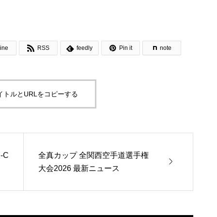



ine
RSS
feedly
Pin it
note
イトルとURLをコピーする
‐C
全真カップ 全関西空手道選手権

大会2026 最新ニュース