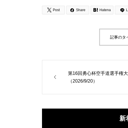



Post
Share
Hatena
L
記事のタ
第16回勇心杯空手道選手権

（2026/9/20）
新