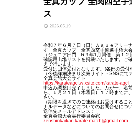
全真カップ 全関西空手
ス
2026.05.19
令和７年６月７日（日）Ａｓｕｅアリー
す 全真カップ 全関西空手道選手権大会2
（ジュニア部門 R９年1月開催 第１２
確認用出場リストを掲載いたします。ご
えで行います。
受付は団体受付となります。(各部の受付
（今後詳細決まり次第サイト・SNSにて
全真会館大会サイト
https://karateagcl.wixsite.com/karate-agcl
申込み調整は完了しました。万が一、名
ら、５月２１日（木曜日）１７時までに
さい。
（期限を過ぎてのご連絡はお受けするこ
ナルデータなどについてのお問合せにつ
送信先メールアドレス：
全真会館大会実行委員会宛
zenshinkaikan.karate.match@gmail.com