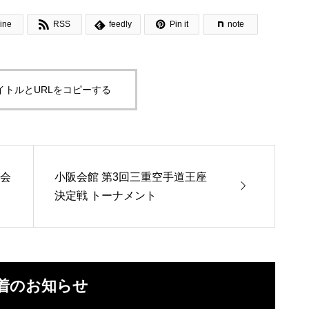



ine
RSS
feedly
Pin it
note
イトルとURLをコピーする
大会
小阪会館 第3回三重空手道王座

決定戦 トーナメント
着のお知らせ