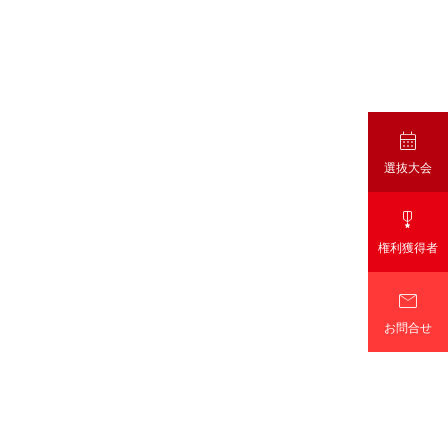

選抜大会

権利獲得者

お問合せ