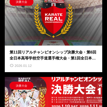
決勝大会
第11回リアルチャンピオンシップ決勝大会・第6回
全日本高等学校空手道選手権大会・第1回全日本マ
スターズ空手道選手権大会
2026.01.12
決勝大会