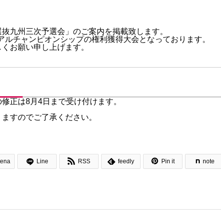
選抜九州三次予選会」のご案内を掲載致します。
回リアルチャンピオンシップの権利獲得大会となっております。
しくお願い申し上げます。
修正は8月4日まで受け付けます。
りますのでご了承ください。



tena
Line
RSS
feedly
Pin it
note