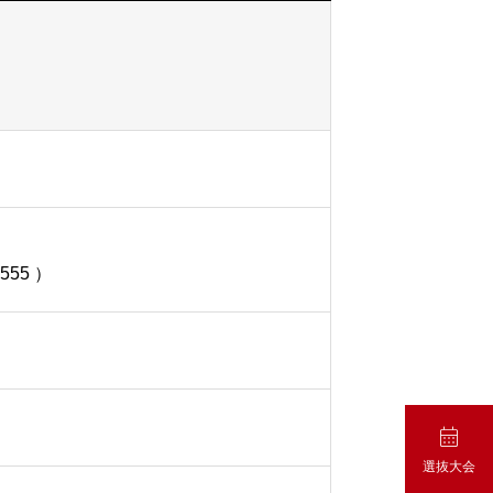
555 ）

選抜大会