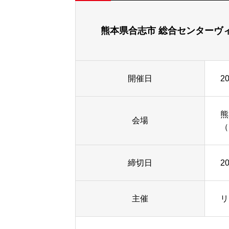
熊本県合志市 総合センターヴ
開催日
2
熊
会場
（
締切日
2
主催
リ