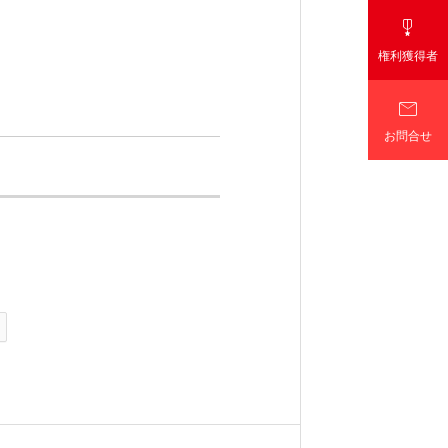

権利獲得者

お問合せ