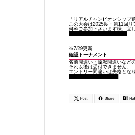
「リアルチャンピオンシップ
この大会は2025度・第11
何卒ご参加下さいます様、宜
大会資料・申込書（PDF）
※7/29更新
確認トーナメント
名前間違い・流派間違いなどの
それ以後は受付できません。
エントリー間違いは失格とな
トーナメント（PDF）



Post
Share
Ha