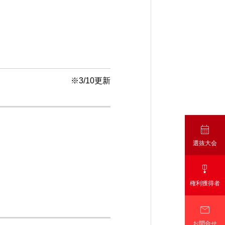
※3/10更新

選抜大会

権利獲得者

お問合せ