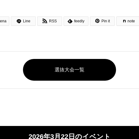



tena
Line
RSS
feedly
Pin it
note
選抜大会一覧
2026年3月22日のイベント