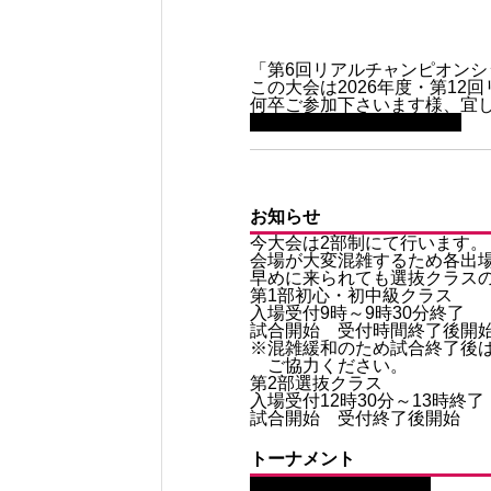
「第6回リアルチャンピオンシ
この大会は2026年度・第1
何卒ご参加下さいます様、宜
大会資料・申込書（PDF）
お知らせ
今大会は2部制にて行います。
会場が大変混雑するため各出
早めに来られても選抜クラス
第1部初心・初中級クラス
入場受付9時～9時30分終了
試合開始 受付時間終了後開
※混雑緩和のため試合終了後
ご協力ください。
第2部選抜クラス
入場受付12時30分～13時終了
試合開始 受付終了後開始
トーナメント
トーナメント（PDF）