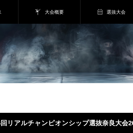


ス
大会概要
選抜大会
6回リアルチャンピオンシップ選抜奈良大会20