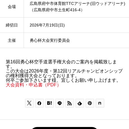
広島県府中市体育館TTCアリーナ(旧ウッドアリーナ)
会場
（広島県府中市土生町416-4）
締切日
2026年7月19日(日)
主催
勇心杯大会実行委員会
第16回勇心杯空手道選手権大会のご案内を掲載致しま
す。
この大会は2026年度・第12回リアルチャンピオンシップ
の権利獲得大会となっております。
何卒ご参加下さいます様、宜しくお願い申し上げます。
大会資料・申込書（PDF）





